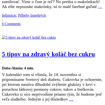
zamilovať. Viete o čom je reč? No predsa o makrónkach!
Ak ešte nepoznáte makrónky, sú to malé farebné guľaté
…
Inšpirácie
,
Príbehy úspešných
-
6 Comments
5 tipov na zdravý koláč bez cukru
Doba čítania:
4
min.
V kalendári som si všimla, že 14. novembra si
pripomíname Svetový deň diabetu. Cukrovka je ochorenie,
pri ktorom nastáva dlhodobé zvýšenie glukózy v krvi s
poruchou látkovej premeny cukrov, tukov a bielkovín.
Cukrovku si síce neprivodíme priamo tým, že budeme jesť
veľa sladkého. Jedným z jej dôsledkov
…