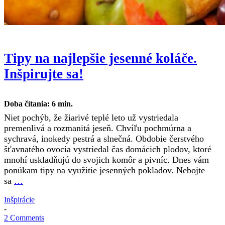
Tipy na najlepšie jesenné koláče.
Inšpirujte sa!
Doba čítania:
6
min.
Niet pochýb, že žiarivé teplé leto už vystriedala
premenlivá a rozmanitá jeseň. Chvíľu pochmúrna a
sychravá, inokedy pestrá a slnečná. Obdobie čerstvého
šťavnatého ovocia vystriedal čas domácich plodov, ktoré
mnohí uskladňujú do svojich komôr a pivníc. Dnes vám
ponúkam tipy na využitie jesenných pokladov. Nebojte
sa
…
Inšpirácie
-
2 Comments