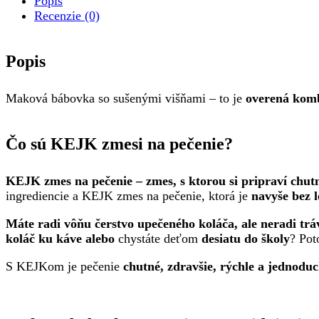
Popis
Recenzie (0)
Popis
Maková bábovka so sušenými višňami – to je
overená komb
Čo sú KEJK zmesi na pečenie?
KEJK zmes na pečenie – zmes, s ktorou si pripraví chut
ingrediencie a KEJK zmes na pečenie, ktorá je
navyše bez l
Máte radi vôňu čerstvo upečeného koláča, ale neradi trá
koláč ku káve alebo
chystáte deťom
desiatu do školy
? Pot
S KEJKom je pečenie
chutné,
zdravšie,
rýchle a jednodu