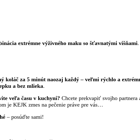
inácia extrémne výživného maku so šťavnatými višňami
.
ný koláč za 5 minút naozaj každý – veľmi rýchlo a extré
epku a bez mlieka
.
vite veľa času v kuchyni?
Chcete prekvapiť svojho partnera 
om je KEJK zmes na pečenie práve pre vás…
ché
– posúďte sami!