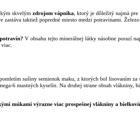
etkým skvelým
zdrojom vápnika
, ktorý je dôležitý najmä pre
e zastáva taktiež popredné miesto medzi potravinami. Železo j
 potravín?
V obsahu tejto minerálnej látky násobne porazí na
 viac.
pomletím sušiny semienok maku, z ktorých bol lisovaním za 
ega-6 mastných kyselín. Na druhej strane obsah vlákniny, bi
ckými múkami výrazne viac prospešnej vlákniny a bielkoví