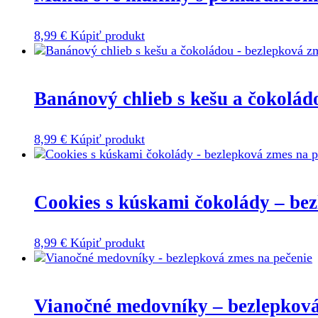
8,99
€
Kúpiť produkt
Banánový chlieb s kešu a čokolád
8,99
€
Kúpiť produkt
Cookies s kúskami čokolády – bez
8,99
€
Kúpiť produkt
Vianočné medovníky – bezlepková