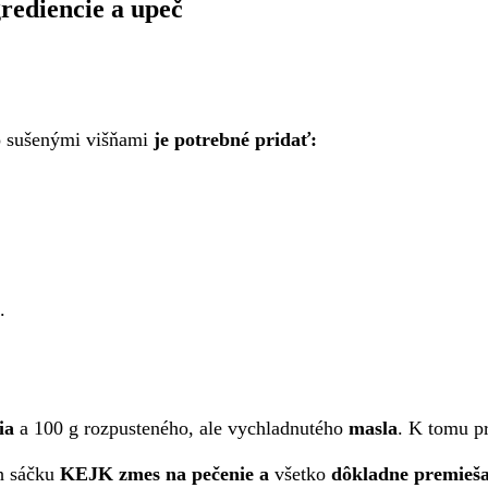
rediencie a upeč
o sušenými višňami
je potrebné pridať:
.
cia
a 100 g rozpusteného, ale vychladnutého
masla
. K tomu p
h sáčku
KEJK zmes na pečenie
a
všetko
dôkladne premieša