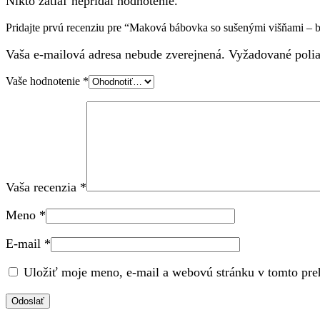
Nikto zatiaľ nepridal hodnotenie.
Pridajte prvú recenziu pre “Maková bábovka so sušenými višňami – 
Vaša e-mailová adresa nebude zverejnená.
Vyžadované poli
Vaše hodnotenie
*
Vaša recenzia
*
Meno
*
E-mail
*
Uložiť moje meno, e-mail a webovú stránku v tomto pre