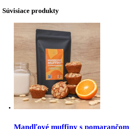
Súvisiace produkty
Mandľové muffiny s pomarančom 