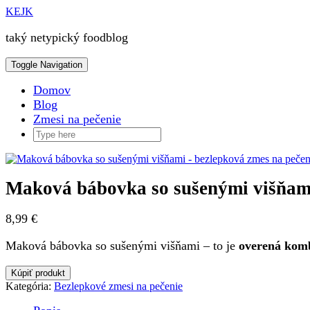
Skip
KEJK
to
content
taký netypický foodblog
Toggle Navigation
Domov
Blog
Zmesi na pečenie
Maková bábovka so sušenými višňami
8,99
€
Maková bábovka so sušenými višňami – to je
overená komb
Kúpiť produkt
Kategória:
Bezlepkové zmesi na pečenie