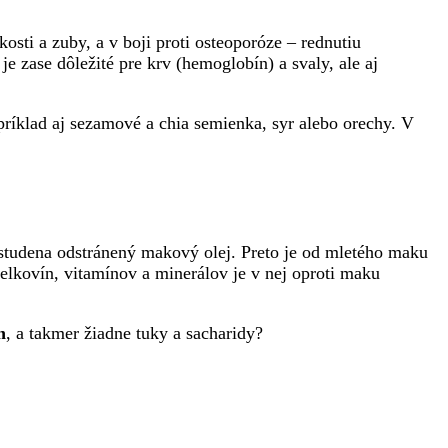
 kosti a zuby, a v boji proti osteoporóze – rednutiu
e zase dôležité pre krv (hemoglobín) a svaly, ale aj
príklad aj sezamové a chia semienka, syr alebo orechy. V
studena odstránený makový olej. Preto je od mletého maku
elkovín, vitamínov a minerálov je v nej oproti maku
n
, a takmer žiadne tuky a sacharidy?