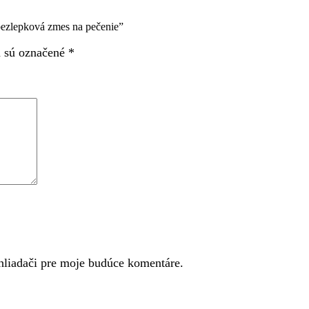
bezlepková zmes na pečenie”
a sú označené
*
hliadači pre moje budúce komentáre.