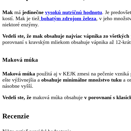
Mak
má
jedinečne
vysokú nutričnú hodnotu
. Je predovš
kostí. Mak je tiež
bohatým zdrojom železa
, v jeho množstv
niektoré enzýmy.
Vedeli ste, že mak
obsahuje najviac vápnika zo všetkých
porovnaní s kravským mliekom obsahuje vápnika až 12-krát
Maková múka
Maková múka
použitá aj v KEJK zmesi na pečenie vzniká 
ešte výživnejšia a
obsahuje
minimálne množstvo tuku
a om
násobne vyšší.
Vedeli ste, že
maková múka obsahuje
v porovnaní s klasi
Recenzie