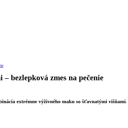
 – bezlepková zmes na pečenie
inácia extrémne výživného maku so šťavnatými višňami
.