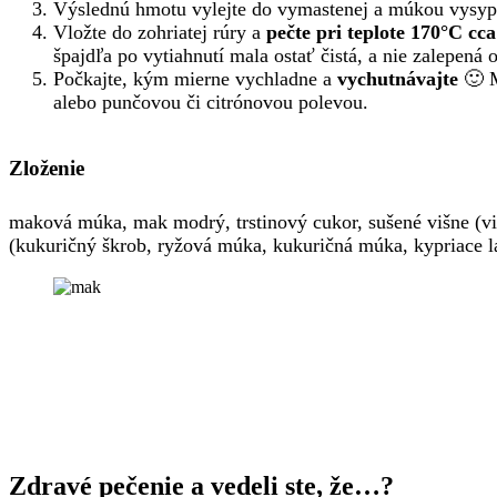
Výslednú hmotu vylejte do vymastenej a múkou vysy
Vložte do zohriatej rúry a
pečte pri teplote 170°C cc
špajdľa po vytiahnutí mala ostať čistá, a nie zalepená o
Počkajte, kým mierne vychladne a
vychutnávajte
🙂 
alebo punčovou či citrónovou polevou.
Zloženie
maková múka, mak modrý, trstinový cukor, sušené višne (viš
(kukuričný škrob, ryžová múka, kukuričná múka, kypriace lá
Zdravé pečenie a vedeli ste, že…?