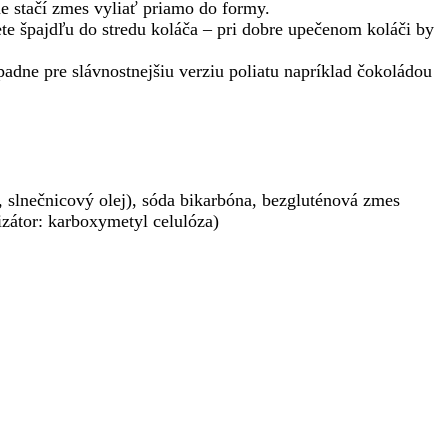
me stačí zmes vyliať priamo do formy.
te špajdľu do stredu koláča – pri dobre upečenom koláči by
ne pre slávnostnejšiu verziu poliatu napríklad čokoládou
, slnečnicový olej), sóda bikarbóna, bezgluténová zmes
izátor: karboxymetyl celulóza)