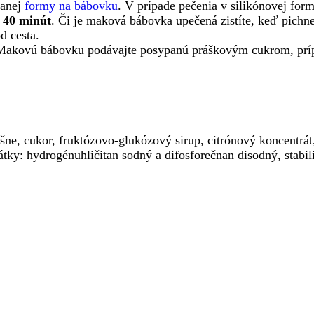
panej
formy na bábovku
. V prípade pečenia v silikónovej for
a 40 minút
. Či je maková bábovka upečená zistíte, keď pichne
d cesta.
Makovú bábovku podávajte posypanú práškovým cukrom, prípad
ne, cukor, fruktózovo-glukózový sirup, citrónový koncentrát
tky: hydrogénuhličitan sodný a difosforečnan disodný, stabil