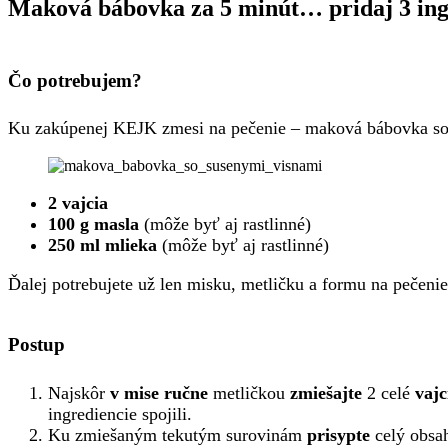
Maková bábovka za 5 minút… pridaj 3 ing
Čo potrebujem?
Ku zakúpenej KEJK zmesi na pečenie – maková bábovka s
2 vajcia
100 g masla
(môže byť aj rastlinné)
250 ml mlieka
(môže byť aj rastlinné)
Ďalej potrebujete už len misku, metličku a formu na pečenie
Postup
Najskôr
v mise ručne
metličkou
zmiešajte
2 celé
vaj
ingrediencie spojili.
Ku zmiešaným tekutým surovinám
prisypte
celý obsa