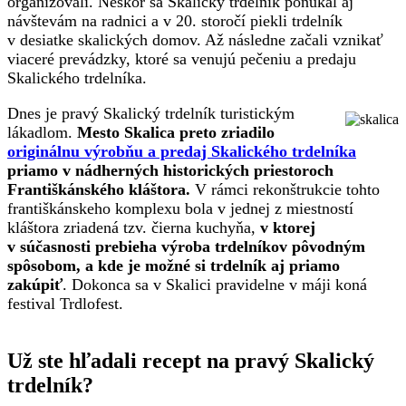
organizovali. Neskôr sa Skalický trdelník ponúkal aj
návštevám na radnici a v 20. storočí piekli trdelník
v desiatke skalických domov. Až následne začali vznikať
viaceré prevádzky, ktoré sa venujú pečeniu a predaju
Skalického trdelníka.
Dnes je pravý Skalický trdelník turistickým
lákadlom.
Mesto Skalica preto zriadilo
originálnu výrobňu a predaj Skalického trdelníka
priamo v nádherných historických priestoroch
Františkánského kláštora.
V rámci rekonštrukcie tohto
františkánskeho komplexu bola v jednej z miestností
kláštora zriadená tzv. čierna kuchyňa,
v ktorej
v súčasnosti prebieha výroba trdelníkov pôvodným
spôsobom, a kde je možné si trdelník aj priamo
zakúpiť
. Dokonca sa v Skalici pravidelne v máji koná
festival Trdlofest.
Už ste hľadali recept na pravý Skalický
trdelník?