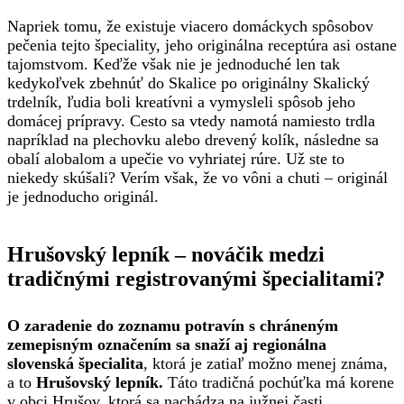
Napriek tomu, že existuje viacero domáckych spôsobov
pečenia tejto špeciality, jeho originálna receptúra asi ostane
tajomstvom. Keďže však nie je jednoduché len tak
kedykoľvek zbehnúť do Skalice po originálny Skalický
trdelník, ľudia boli kreatívni a vymysleli spôsob jeho
domácej prípravy. Cesto sa vtedy namotá namiesto trdla
napríklad na plechovku alebo drevený kolík, následne sa
obalí alobalom a upečie vo vyhriatej rúre. Už ste to
niekedy skúšali? Verím však, že vo vôni a chuti – originál
je jednoducho originál.
Hrušovský lepník – nováčik medzi
tradičnými registrovanými špecialitami?
O zaradenie do zoznamu potravín s chráneným
zemepisným označením sa snaží aj regionálna
slovenská špecialita
, ktorá je zatiaľ možno menej známa,
a to
Hrušovský lepník.
Táto tradičná pochúťka má korene
v obci Hrušov, ktorá sa nachádza na južnej časti