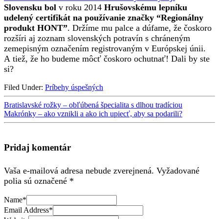
Slovensku bol
v roku 2014
Hrušovskému lepníku
udelený certifikát na používanie značky “Regionálny
produkt HONT”
. Držíme mu palce a dúfame, že čoskoro
rozšíri aj zoznam slovenských potravín s chráneným
zemepisným označením registrovaným v Európskej únii.
A tiež, že ho budeme môcť čoskoro ochutnať! Dali by ste
si?
Filed Under:
Príbehy úspešných
Bratislavské rožky – obľúbená špecialita s dlhou tradíciou
Makrónky – ako vznikli a ako ich upiecť, aby sa podarili?
Pridaj komentár
Vaša e-mailová adresa nebude zverejnená.
Vyžadované
polia sú označené
*
Name
*
Email Address
*