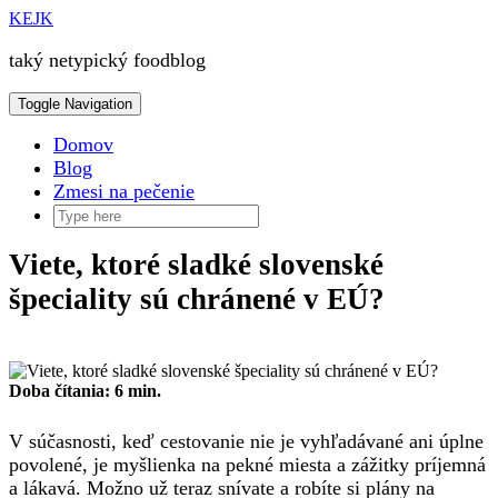
Skip
KEJK
to
content
taký netypický foodblog
Toggle Navigation
Domov
Blog
Zmesi na pečenie
Viete, ktoré sladké slovenské
špeciality sú chránené v EÚ?
Doba čítania:
6
min.
V súčasnosti, keď cestovanie nie je vyhľadávané ani úplne
povolené, je myšlienka na pekné miesta a zážitky príjemná
a lákavá. Možno už teraz snívate a robíte si plány na