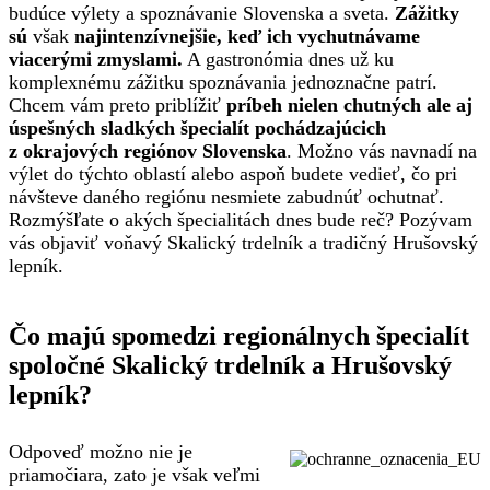
budúce výlety a spoznávanie Slovenska a sveta.
Zážitky
sú
však
najintenzívnejšie, keď ich vychutnávame
viacerými zmyslami.
A gastronómia dnes už ku
komplexnému zážitku spoznávania jednoznačne patrí.
Chcem vám preto priblížiť
príbeh nielen chutných ale aj
úspešných sladkých špecialít pochádzajúcich
z okrajových regiónov Slovenska
. Možno vás navnadí na
výlet do týchto oblastí alebo aspoň budete vedieť, čo pri
návšteve daného regiónu nesmiete zabudnúť ochutnať.
Rozmýšľate o akých špecialitách dnes bude reč? Pozývam
vás objaviť voňavý Skalický trdelník a tradičný Hrušovský
lepník.
Čo majú spomedzi regionálnych špecialít
spoločné Skalický trdelník a Hrušovský
lepník?
Odpoveď možno nie je
priamočiara, zato je však veľmi