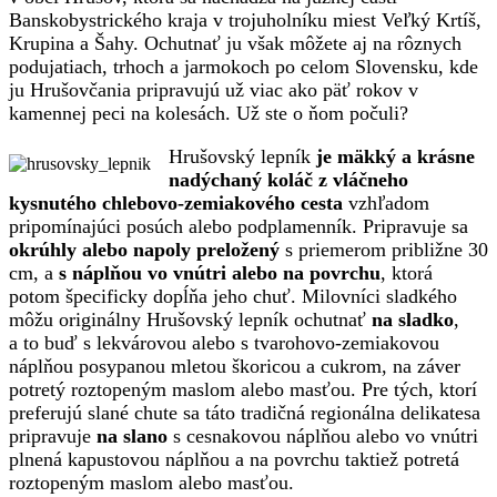
Banskobystrického kraja v trojuholníku miest Veľký Krtíš,
Krupina a Šahy. Ochutnať ju však môžete aj na rôznych
podujatiach, trhoch a jarmokoch po celom Slovensku, kde
ju Hrušovčania pripravujú už viac ako päť rokov v
kamennej peci na kolesách. Už ste o ňom počuli?
Hrušovský lepník
je mäkký a krásne
nadýchaný koláč z vláčneho
kysnutého chlebovo-zemiakového cesta
vzhľadom
pripomínajúci posúch alebo podplamenník. Pripravuje sa
okrúhly alebo napoly preložený
s priemerom približne 30
cm, a
s náplňou vo vnútri alebo na povrchu
, ktorá
potom špecificky dopĺňa jeho chuť. Milovníci sladkého
môžu originálny Hrušovský lepník ochutnať
na sladko
,
a to buď s lekvárovou alebo s tvarohovo-zemiakovou
náplňou posypanou mletou škoricou a cukrom, na záver
potretý roztopeným maslom alebo masťou. Pre tých, ktorí
preferujú slané chute sa táto tradičná regionálna delikatesa
pripravuje
na slano
s cesnakovou náplňou alebo vo vnútri
plnená kapustovou náplňou a na povrchu taktiež potretá
roztopeným maslom alebo masťou.