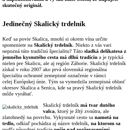
skutočný originál.
Jedinečný Skalický trdelník
Keď sa povie Skalica, mnohí si okrem vína určite
spomeniete na
Skalický trdelník
. Niekto z vás vari
nepozná túto tradičnú špecialitu? Táto
sladká delikatesa z
jemného kysnutého cesta má dlhú tradíciu
a je typická
nielen pre Skalicu, ale aj región Záhorie. Skalický trdelník
získal v roku 2007 ako prvá slovenská regionálna
špecialita ochranné zemepisné označenie v rámci
celej Európskej únie. Tým sa vymedzila zemepisná oblasť
okresov Skalica a Senica, kde sa pravý Skalický trdelník
môže vyrábať.
Skalický trdelník
má tvar dutého
valca
, ktorý je žltý zvnútra, ale
zlatohnedý na povrchu. Vykysnuté cesto sa
namotá na
trdlo,
odkiaľ pochádza aj názov trdelník,
na ktorom sa
podľa pôvodnej tradície
pečie nad rozžeravenými