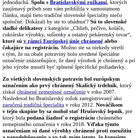
jednoduchá.
Spolu s
Bratislavskými rožkami
, ktorých
zaujímavý príbeh som vám priblížila v samostatnom
článku, majú tieto tradičné slovenské špeciality niečo
spoločné. Dokázali by ste to uhádnuť?
Sú to slovenské
sladké delikatesy
z kategórie „Chlieb, pečivo, koláče,
cukrárske výrobky, sušienky a ostatný pekárenský tovar“,
ktoré sú
v rámci Európskej únie chránené
alebo
čakajúce na registráciu.
Možno ste sa niekedy stretli
s tým, že na obale potraviny bolo uvedené špeciálne
označenie znázorňujúce, že daný výrobok je chránený a pri
jeho výrobe museli byť splnené špecifické požiadavky.
Zo všetkých slovenských potravín bol európskym
označením ako prvý chránený Skalický trdelník
, ktorý
získal
chránené zemepisné označenie
v roku 2007.
Nasledoval ho Bratislavský rožok zaregistrovaný ako
zaručená tradičná špecialita
v roku 2012.
Nováčikom
v tejto skupine by sa mohol stať Hrušovský lepník
, pre
ktorý bola
podaná žiadosť o registráciu
chráneného
zemepisného označenia v roku 2018.
Vďaka týmto
označeniam sú dané výrobky chránené proti zneužitiu
a napodobňovaniu a vy tak máte istotu, že kupujete