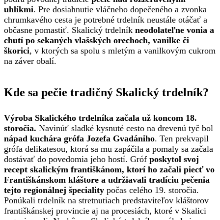
uhlíkmi
. Pre dosiahnutie vláčneho dopečeného a zvonka
chrumkavého cesta je potrebné trdelník neustále otáčať a
občasne pomastiť. Skalický trdelník
neodolateľne vonia a
chutí po sekaných vlašských orechoch, vanilke či
škorici
, v ktorých sa spolu s mletým a vanilkovým cukrom
na záver obalí.
Kde sa pečie tradičný Skalický trdelník?
Výroba Skalického trdelníka začala už koncom 18.
storočia.
Navinúť sladké kysnuté cesto na drevenú tyč bol
nápad kuchára grófa Jozefa Gvadániho
. Ten prekvapil
grófa delikatesou, ktorá sa mu zapáčila a pomaly sa začala
dostávať do povedomia jeho hostí. Gróf
poskytol svoj
recept skalickým františkánom, ktorí ho začali piecť vo
Františkánskom kláštore a udržiavali tradíciu pečenia
tejto regionálnej špeciality
počas celého 19. storočia.
Ponúkali trdelník na stretnutiach predstaviteľov kláštorov
františkánskej provincie aj na procesiách, ktoré v Skalici